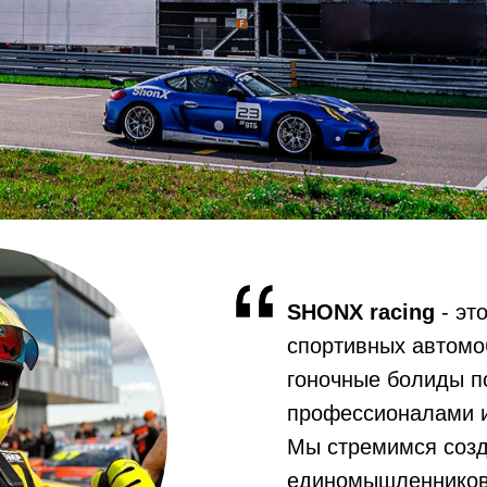
SHONX racing
- эт
спортивных автомо
гоночные болиды п
профессионалами и
Мы стремимся созд
единомышленников