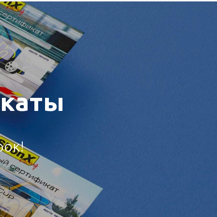
икаты
ок!