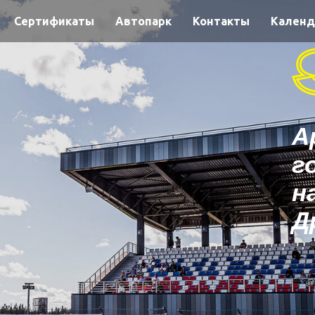
Сертификаты
Автопарк
Контакты
Календ
А
г
н
Д