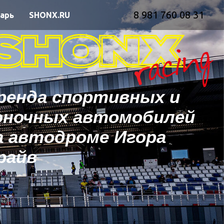
8 981 760 08 31
арь
SHONX.RU
ренда спортивных и
оночных автомобилей
а автодроме Игора
райв