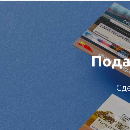
Пода
Сд