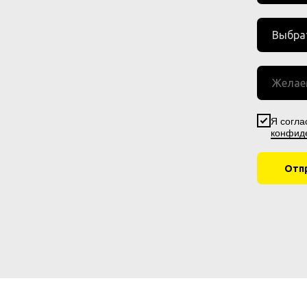
Я согла
конфид
Отп