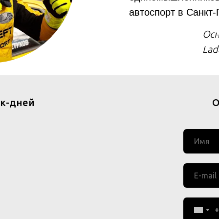
автоспорт в Санкт-
Осн
Lad
ек-дней
О
+