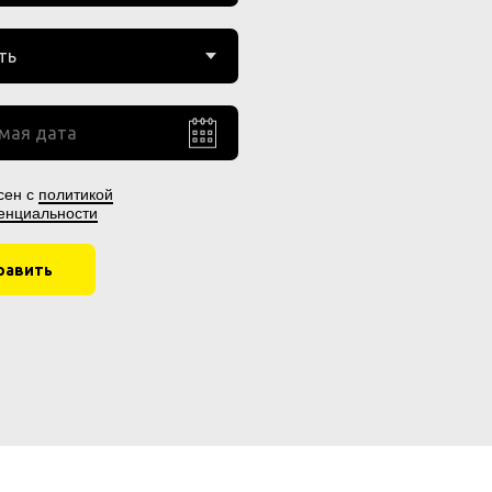
сен с
политикой
енциальности
равить